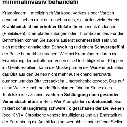
minimalinvasiv behandeln
Krampfadern – medizinisch Varikose, Varikosis oder Varizen
genannt – sehen nicht nur unschön aus, sie stellen vielmehr ein
Krankheitsbild mit erhöhter Gefahr
für Venenentzündungen
(Phlebitiden), Krampfaderblutungen oder Thrombosen dar. Für die
Betroffenen können Sie zudem äußerst
schmerzhaft
sein und
sich mit einer anhaltenden Schwellung und einem
Schweregefühl
der Beine bemerkbar machen. Weil bei Krampfadern durch die
Erweiterung der betroffenen Venen eine Undichtigkeit der Klappen
im Gefäß resultiert, kann die Muskelpumpe der Wadenmuskulatur
das Blut aus den Beinen nicht mehr ausreichend herzwärts
pumpen und das Blut versackt im Unterschenkelgewebe. Das auf
diese Weise zunehmende Blutvolumen führt im Sinne eines
Teufelskreises zu einer
weiteren Schädigung noch gesunder
Venenabschnitte
am Bein. Wer Krampfadern
unbehandelt
lässt,
riskiert somit
langfristig schwere Folgeschäden der Beinvenen
(sog. CVI = Chronische venöse Insuffizienz) und als Endstadium
der Erkrankung die Ausbildung schwer abheilender offener Stellen