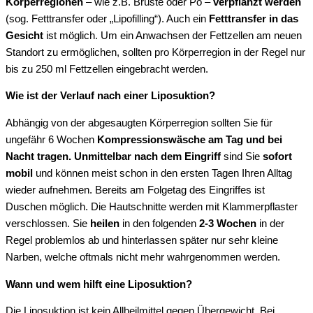
Körperregionen
– wie z.B. Brüste oder Po –
verpflanzt werden
(sog. Fetttransfer oder „Lipofilling“). Auch ein
Fetttransfer in das
Gesicht
ist möglich. Um ein Anwachsen der Fettzellen am neuen
Standort zu ermöglichen, sollten pro Körperregion in der Regel nur
bis zu 250 ml Fettzellen eingebracht werden.
Wie ist der Verlauf nach einer Liposuktion?
Abhängig von der abgesaugten Körperregion sollten Sie für
ungefähr 6 Wochen
Kompressionswäsche am Tag und bei
Nacht tragen.
Unmittelbar nach dem Eingriff
sind Sie
sofort
mobil
und können meist schon in den ersten Tagen Ihren Alltag
wieder aufnehmen. Bereits am Folgetag des Eingriffes ist
Duschen möglich. Die Hautschnitte werden mit Klammerpflaster
verschlossen. Sie
heilen
in den folgenden
2-3 Wochen
in der
Regel problemlos ab und hinterlassen später nur sehr kleine
Narben, welche oftmals nicht mehr wahrgenommen werden.
Wann und wem hilft eine Liposuktion?
Die Liposuktion ist kein Allheilmittel gegen Übergewicht. Bei