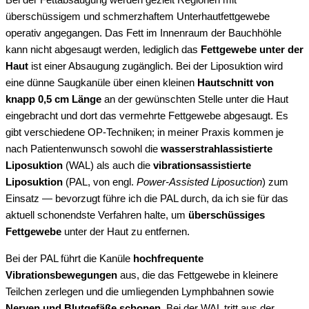
Bei der Fettabsaugung werden gezielt Regionen mit
überschüssigem und schmerzhaftem
Unterhautfettgewebe
operativ angegangen. Das Fett im Innenraum der Bauchhöhle
kann nicht abgesaugt werden, lediglich das
Fettgewebe unter der
Haut
ist einer Absaugung zugänglich. Bei der Liposuktion wird
eine dünne Saugkanüle über einen kleinen
Hautschnitt von
knapp 0,5 cm Länge
an der gewünschten Stelle unter die Haut
eingebracht und dort das vermehrte Fettgewebe abgesaugt. Es
gibt verschiedene OP-Techniken; in meiner Praxis kommen je
nach Patientenwunsch sowohl die
wasserstrahlassistierte
Liposuktion
(WAL) als auch die
vibrationsassistierte
Liposuktion
(PAL, von engl.
Power-Assisted Liposuction
) zum
Einsatz — bevorzugt führe ich die PAL durch, da ich sie für das
aktuell schonendste Verfahren halte, um
überschüssiges
Fettgewebe
unter der Haut zu entfernen.
Bei der PAL führt die Kanüle
hochfrequente
Vibrationsbewegungen
aus, die das Fettgewebe in kleinere
Teilchen zerlegen und die umliegenden Lymphbahnen sowie
Nerven und Blutgefäße schonen
. Bei der WAL tritt aus der