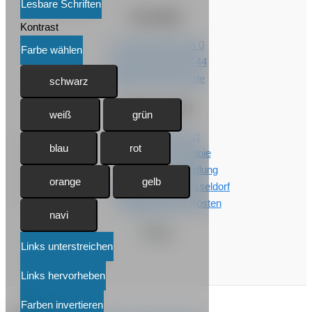
Lesbare Schriften
Kontakt
Kontrast
T +49 211 95 07 48 0
Farbe wählen
F +49 211 95 07 48 44
info@dr-kusenack.de
schwarz
Interessant
weiß
grün
Lipödem Arzt
blau
rot
Lipödem Therapie
Lipödem Behandlung
orange
gelb
Fettabsaugung Düsseldorf
Fettabsaugung Kosten
navi
Links unterstreichen
Links hervorheben
Farben invertieren