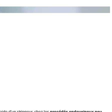
aide d'un strippeur, chez les
procédés endoveineux peu