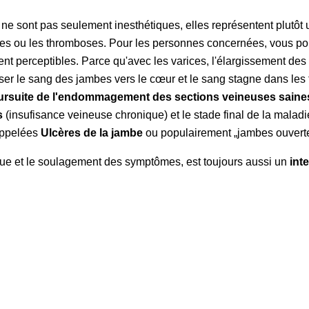
ne sont pas seulement inesthétiques, elles représentent plutôt
ices ou les thromboses. Pour les personnes concernées, vous 
t perceptibles. Parce qu'avec les varices, l'élargissement des 
er le sang des jambes vers le cœur et le sang stagne dans les t
oursuite de l'endommagement des sections veineuses saine
s
(insufisance veineuse chronique) et le stade final de la maladie,
 appelées
Ulcères de la jambe
ou populairement „jambes ouverte
tique et le soulagement des symptômes, est toujours aussi un
int