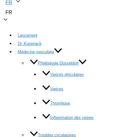
FR
FR
Lancement
Dr. Kusenack
Médecine vasculaire
Phlébologie Düsseldorf
Varices réticulaires
Varices
Thrombose
Inflammation des veines
Troubles circulatoires