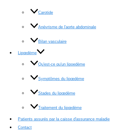
Carotide
Anévrisme de l'aorte abdominale
Bilan vasculaire
Lipœdème
Qu'est-ce qu'un lipoedème
Symptômes du lipœdème
Stades du lipœdème
Traitement du lipœdème
Patients assurés par la caisse d'assurance maladie
Contact