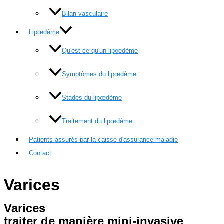
Bilan vasculaire
Lipœdème
Qu'est-ce qu'un lipoedème
Symptômes du lipœdème
Stades du lipœdème
Traitement du lipœdème
Patients assurés par la caisse d'assurance maladie
Contact
Varices
Varices
traiter de manière mini-invasive