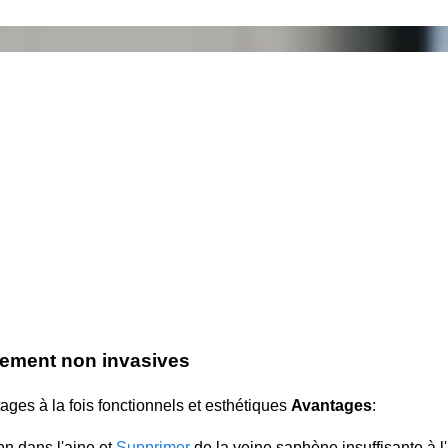
tement non invasives
ages à la fois fonctionnels et esthétiques
Avantages
:
on dans l'aine et
Supprimer
de la veine saphène insuffisante à l'