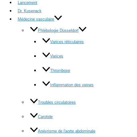
Lancement
Dr. Kusenack
Médecine vasculaire
Phlébologie Düsseldorf
Varices réticulaires
Varices
Thrombose
Inflammation des veines
Troubles circulatoires
Carotide
Anévrisme de l'aorte abdominale