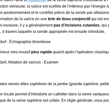
ion veineuse, la varice est scellée de l'intérieur par l'énergie
le positionnement et le contrôle précis de la sonde par ultrason
ormation de la varice en une
brin de tissu conjonctif
qui est en
i-invasive, il y a généralement
pas d'incisions cutanées
, qui
 à travers laquelle la sonde appropriée est ensuite introduite.
eineux mini-invasif
plus rapide
quand après l'opération classiq
grandes veines dites saphènes de la jambe (grande saphène, peti
ale permet d'introduire un cathéter dans la veine variqueuse et 
ique de la veine saphène est collée. En règle générale, vous po