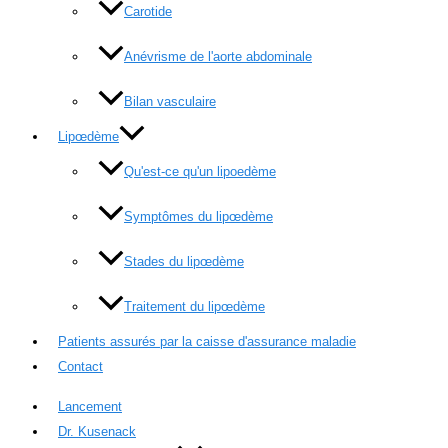
Carotide
Anévrisme de l'aorte abdominale
Bilan vasculaire
Lipœdème
Qu'est-ce qu'un lipoedème
Symptômes du lipœdème
Stades du lipœdème
Traitement du lipœdème
Patients assurés par la caisse d'assurance maladie
Contact
Lancement
Dr. Kusenack