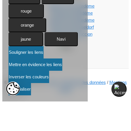
Médecin pour lipœdème
rouge
Thérapie du lipœdème
Traitement du lipœdème
orange
Liposuccion Düsseldorf
Coût de la liposuccion
jaune
Navi
Souligner les liens
Mettre en évidence les liens
Inverser les couleurs
© 2026
Dr. Kusenack
/
Blog
/
Protection des données
/
Mentions
Réinitialiser
légales
Prendre un rendez-vous en ligne