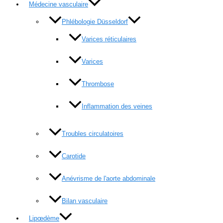
Médecine vasculaire
Phlébologie Düsseldorf
Varices réticulaires
Varices
Thrombose
Inflammation des veines
Troubles circulatoires
Carotide
Anévrisme de l'aorte abdominale
Bilan vasculaire
Lipœdème