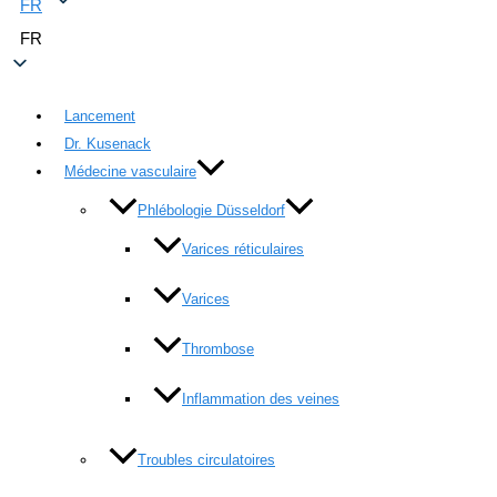
FR
FR
Lancement
Dr. Kusenack
Médecine vasculaire
Phlébologie Düsseldorf
Varices réticulaires
Varices
Thrombose
Inflammation des veines
Troubles circulatoires