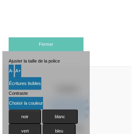
Fermer
Ajuster la taille de la police
A-
A+
Écritures lisibles
Contact
Contraste
T +49 211 95 07 48 0
Choisir la couleur
F +49 211 95 07 48 44
info@dr-kusenack.de
noir
blanc
Intéressant
vert
bleu