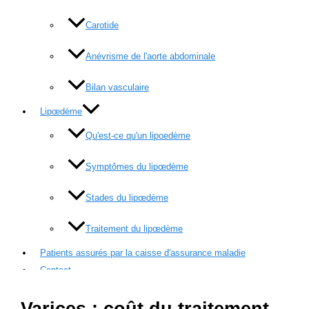
Carotide
Anévrisme de l'aorte abdominale
Bilan vasculaire
Lipœdème
Qu'est-ce qu'un lipoedème
Symptômes du lipœdème
Stades du lipœdème
Traitement du lipœdème
Patients assurés par la caisse d'assurance maladie
Contact
Varices : coût du traitement