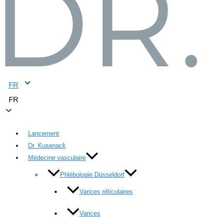
FR
FR
Lancement
Dr. Kusenack
Médecine vasculaire
Phlébologie Düsseldorf
Varices réticulaires
Varices