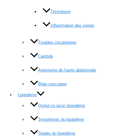
Thrombose
Inflammation des veines
Troubles circulatoires
Carotide
Anévrisme de l'aorte abdominale
Bilan vasculaire
Lipœdème
Qu'est-ce qu'un lipoedème
Symptômes du lipœdème
Stades du lipœdème