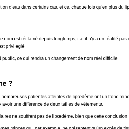
 d'eau dans certains cas, et ce, chaque fois qu'en plus du lip
de nom est réclamé depuis longtemps, car il n'y a en réalité p
t privilégié.
public, ce qui rendra un changement de nom réel difficile.
me ?
e nombreuses patientes atteintes de lipœdème ont un tronc minc
y avoir une différence de deux tailles de vêtements.
laires ne souffrent pas de lipœdème, bien que cette conclusion
mmes minces qui, par exemple, ne présentent qu'un excès de tis