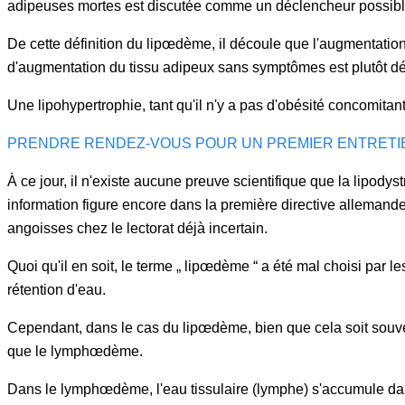
adipeuses mortes est discutée comme un déclencheur possible
De cette définition du lipœdème, il découle que l'augmentatio
d'augmentation du tissu adipeux sans symptômes est plutôt dé
Une lipohypertrophie, tant qu'il n'y a pas d'obésité concomita
PRENDRE RENDEZ-VOUS POUR UN PREMIER ENTRETI
À ce jour, il n'existe aucune preuve scientifique que la lipod
information figure encore dans la première directive allemande 
angoisses chez le lectorat déjà incertain.
Quoi qu'il en soit, le terme „ lipœdème “ a été mal choisi par 
rétention d'eau.
Cependant, dans le cas du lipœdème, bien que cela soit souvent
que le lymphœdème.
Dans le lymphœdème, l'eau tissulaire (lymphe) s'accumule dan