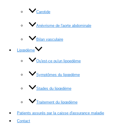
Carotide
Anévrisme de l'aorte abdominale
Bilan vasculaire
Lipœdème
Qu'est-ce qu'un lipoedème
Symptômes du lipœdème
Stades du lipœdème
Traitement du lipœdème
Patients assurés par la caisse d'assurance maladie
Contact