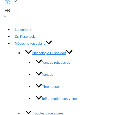
FR
FR
Lancement
Dr. Kusenack
Médecine vasculaire
Phlébologie Düsseldorf
Varices réticulaires
Varices
Thrombose
Inflammation des veines
Troubles circulatoires