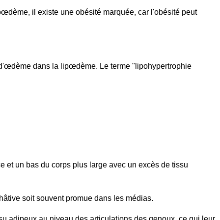
œdème, il existe une obésité marquée, car l'obésité peut
as d'œdème dans la lipœdème. Le terme "lipohypertrophie
e et un bas du corps plus large avec un excès de tissu
 hâtive soit souvent promue dans les médias.
su adipeux au niveau des articulations des genoux, ce qui leur