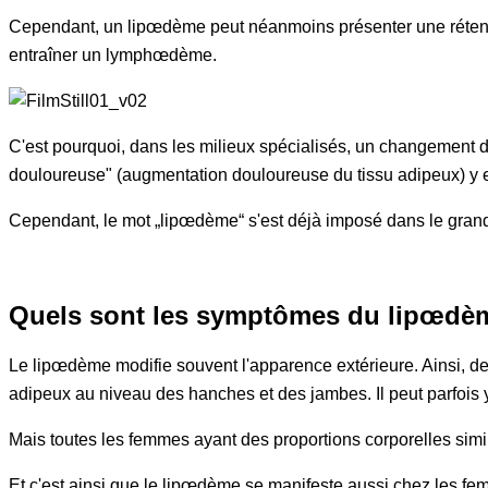
Cependant, un lipœdème peut néanmoins présenter une rétention
entraîner un lymphœdème.
C'est pourquoi, dans les milieux spécialisés, un changement 
douloureuse" (augmentation douloureuse du tissu adipeux) y es
Cependant, le mot „lipœdème“ s'est déjà imposé dans le grand 
Quels sont les symptômes du lipœdè
Le lipœdème modifie souvent l'apparence extérieure. Ainsi, d
adipeux au niveau des hanches et des jambes. Il peut parfois 
Mais toutes les femmes ayant des proportions corporelles simi
Et c'est ainsi que le lipœdème se manifeste aussi chez les fe