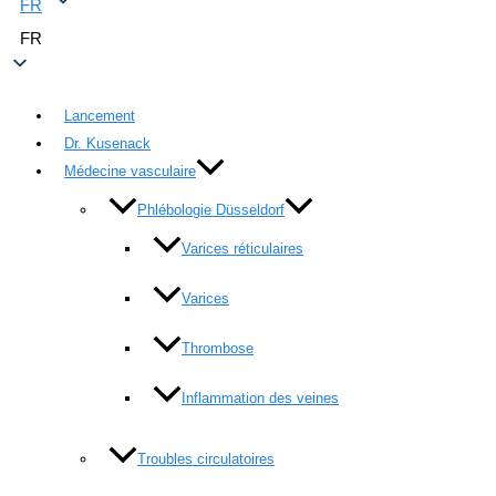
FR
FR
Lancement
Dr. Kusenack
Médecine vasculaire
Phlébologie Düsseldorf
Varices réticulaires
Varices
Thrombose
Inflammation des veines
Troubles circulatoires