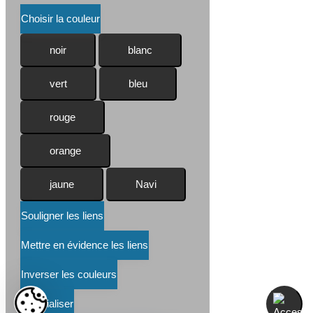
Choisir la couleur
noir
blanc
vert
bleu
rouge
orange
jaune
Navi
Souligner les liens
Mettre en évidence les liens
Inverser les couleurs
Réinitialiser