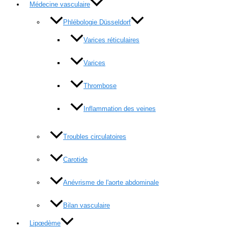
Médecine vasculaire
Phlébologie Düsseldorf
Varices réticulaires
Varices
Thrombose
Inflammation des veines
Troubles circulatoires
Carotide
Anévrisme de l'aorte abdominale
Bilan vasculaire
Lipœdème