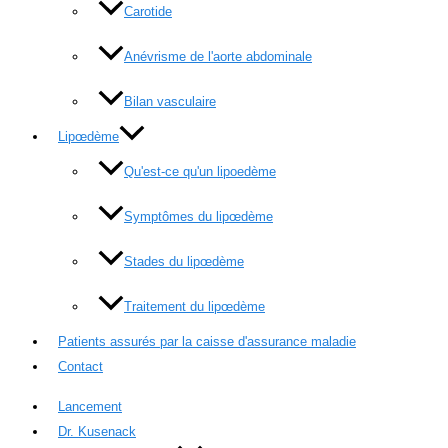
Carotide
Anévrisme de l'aorte abdominale
Bilan vasculaire
Lipœdème
Qu'est-ce qu'un lipoedème
Symptômes du lipœdème
Stades du lipœdème
Traitement du lipœdème
Patients assurés par la caisse d'assurance maladie
Contact
Lancement
Dr. Kusenack